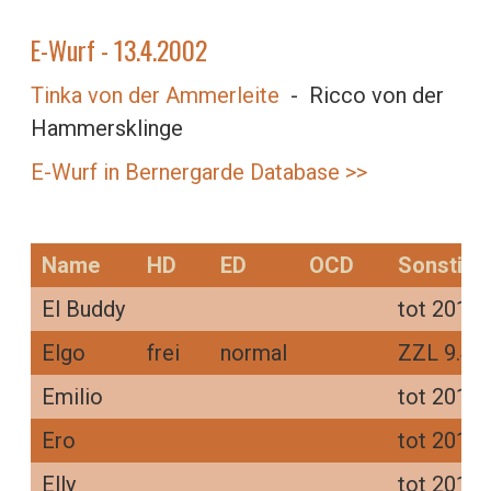
E-Wurf - 13.4.2002
Tinka von der Ammerleite
- Ricco von der
Hammersklinge
E-Wurf in Bernergarde Database >>
Name
HD
ED
OCD
Sonstige
El Buddy
tot 2010-
Elgo
frei
normal
ZZL 9.4.0
Emilio
tot 2010-
Ero
tot 2012-
Elly
tot 2012-