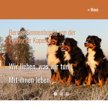
≡ Menü
Berner Sennenhunde von der
Londorfer Kapelle
Wir lieben, was wir tun!
Mit ihnen leben, ...