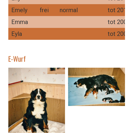
Emely
frei
normal
tot 2011-
Emma
tot 2005-
Eyla
tot 2009-
E-Wurf