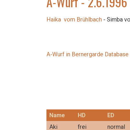
A-Wurf - 2.6.1996
Haika vom Brühlbach
- Simba vo
A-Wurf in Bernergarde Database
Name
HD
ED
Aki
frei
normal