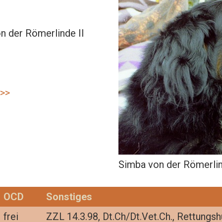
n der Römerlinde II
 >>
Simba von der Römerlin
OCD
Sonstiges
frei
ZZL 14.3.98, Dt.Ch/Dt.Vet.Ch., Rettungs