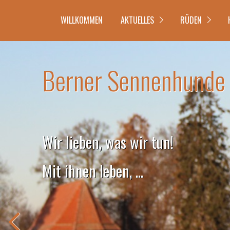
WILLKOMMEN
AKTUELLES
RÜDEN
Berner Sennenhunde v
Wir lieben, was wir tun!
... sie fotografieren ...