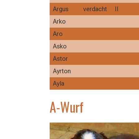
Argus
verdacht
II
Arko
Aro
Asko
Astor
Ayrton
Ayla
A-Wurf