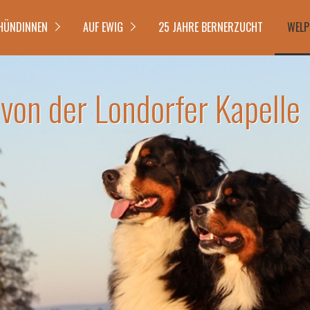
HÜNDINNEN
AUF EWIG
25 JAHRE BERNERZUCHT
WELP
on der Londorfer Kapelle