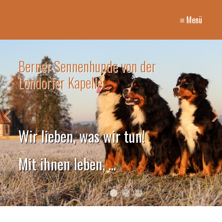
≡ Menü
Berner Sennenhunde von der
Londorfer Kapelle
Wir lieben, was wir tun!
Mit ihnen leben, ...