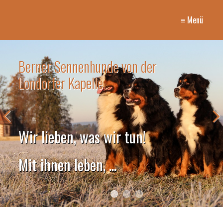
≡ Menü
 von der
Berner Sennenhunde
Londorfer Kapelle
r tun!
Wir lieben, was wi
.
... sie fotografieren