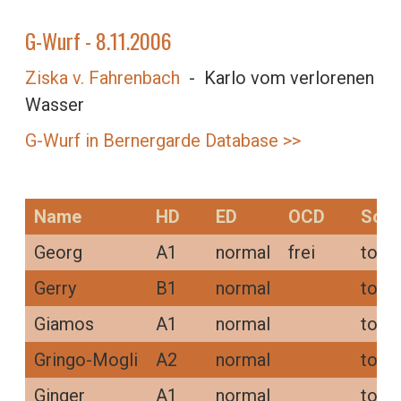
G-Wurf - 8.11.2006
Ziska v. Fahrenbach
- Karlo vom verlorenen
Wasser
G-Wurf in Bernergarde Database >>
Name
HD
ED
OCD
Sons
Georg
A1
normal
frei
tot 
Gerry
B1
normal
tot 2
Giamos
A1
normal
tot 2
Gringo-Mogli
A2
normal
tot 
Ginger
A1
normal
tot 2