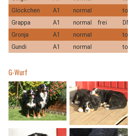
Glöckchen
A1
normal
tot 
Grappa
A1
normal
frei
DM N
Gronja
A1
normal
tot 2
Gundi
A1
normal
tot 
G-Wurf